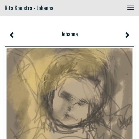
Rita Koolstra - Johanna
Togg
navig
Johanna