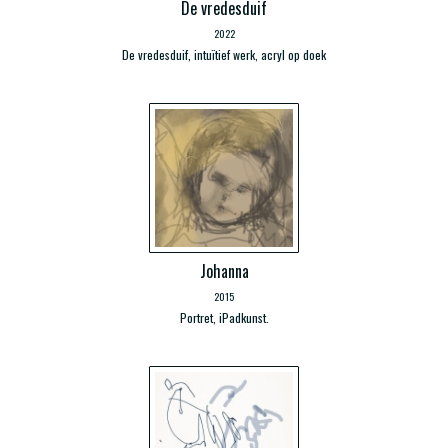
De vredesduif
2022
De vredesduif, intuïtief werk, acryl op doek
Johanna
2015
Portret, iPadkunst.