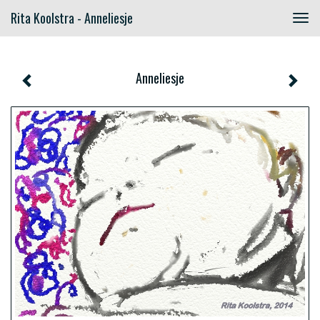
Rita Koolstra - Anneliesje
Togg
navig
Anneliesje