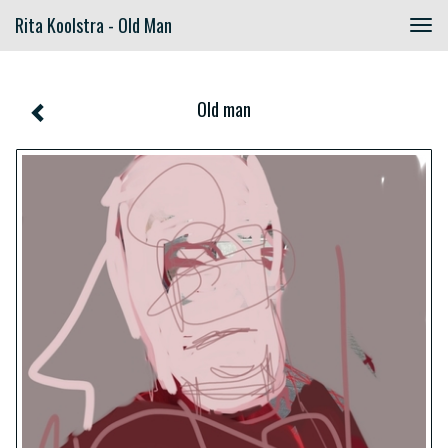
Rita Koolstra - Old Man
Togg
navig
Old man