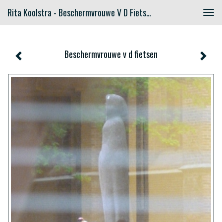
Rita Koolstra - Beschermvrouwe V D Fietsen
Togg
navig
Beschermvrouwe v d fietsen