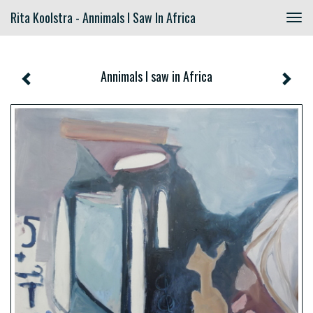
Rita Koolstra - Annimals I Saw In Africa
Togg
navig
Annimals I saw in Africa