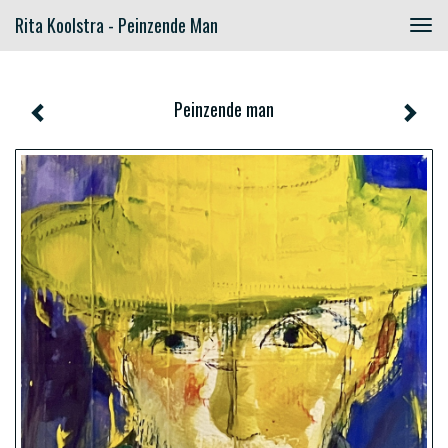
Rita Koolstra - Peinzende Man
Togg
navig
Peinzende man