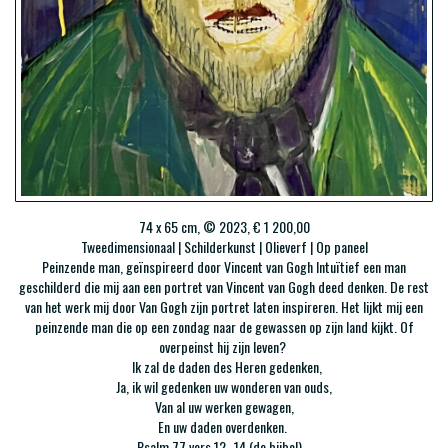
74 x 65 cm, © 2023, € 1 200,00
Tweedimensionaal | Schilderkunst | Olieverf | Op paneel
Peinzende man, geïnspireerd door Vincent van Gogh Intuïtief een man
geschilderd die mij aan een portret van Vincent van Gogh deed denken. De rest
van het werk mij door Van Gogh zijn portret laten inspireren. Het lijkt mij een
peinzende man die op een zondag naar de gewassen op zijn land kijkt. Of
overpeinst hij zijn leven?
Ik zal de daden des Heren gedenken,
Ja, ik wil gedenken uw wonderen van ouds,
Van al uw werken gewagen,
En uw daden overdenken.
Psalm 77 vers 12 -14 (de bijbel)