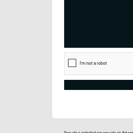
Deze site is onderdeel van
www.exto.art
. Het co