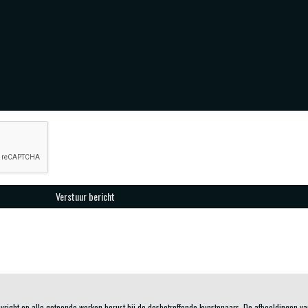
pyright op alle getoonde werken berust bij de desbetreffende kunstenaars. De afbeeldingen v