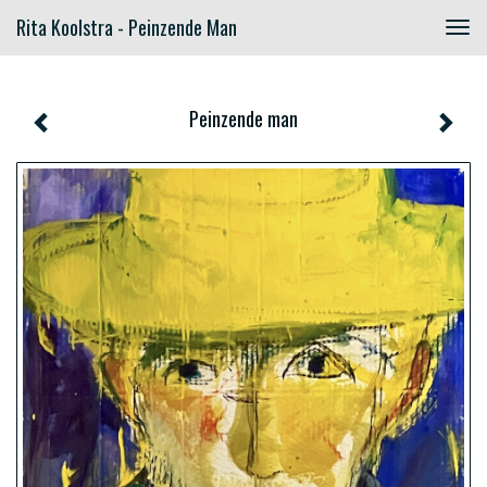
Rita Koolstra - Peinzende Man
Togg
navig
Peinzende man