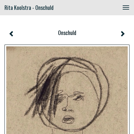
Rita Koolstra - Onschuld
Togg
navig
Onschuld