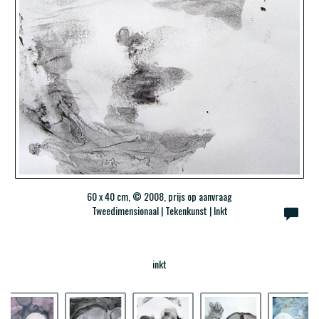
60 x 40 cm, © 2008, prijs op aanvraag
Tweedimensionaal | Tekenkunst | Inkt
inkt